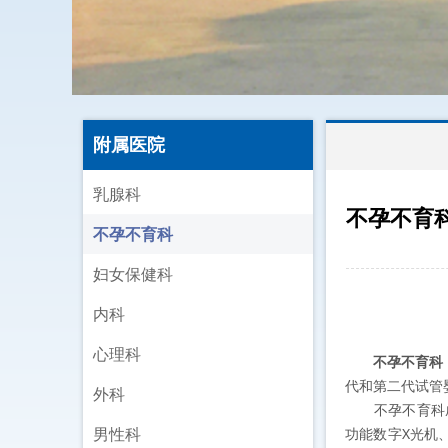
附属医院
乳腺科
不孕不育
不孕不育科
Campus Informa
妇女保健科
内科
心理科
不孕不育科
代和第二代试管
外科
不孕不育科成立
功能数字X光机
男性科