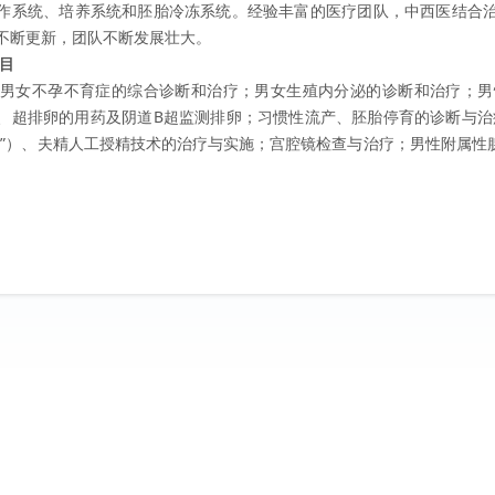
作系统、培养系统和胚胎冷冻系统。经验丰富的医疗团队，中西医结合
不断更新，团队不断发展壮大。
目
女不孕不育症的综合诊断和治疗；男女生殖内分泌的诊断和治疗；男
、超排卵的用药及阴道B超监测排卵；习惯性流产、胚胎停育的诊断与治
儿”）、夫精人工授精技术的治疗与实施；宫腔镜检查与治疗；男性附属性
。