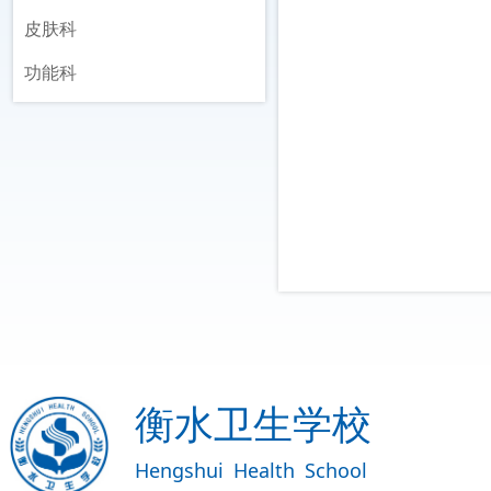
皮肤科
功能科
衡水卫生学校
Hengshui
Health
School