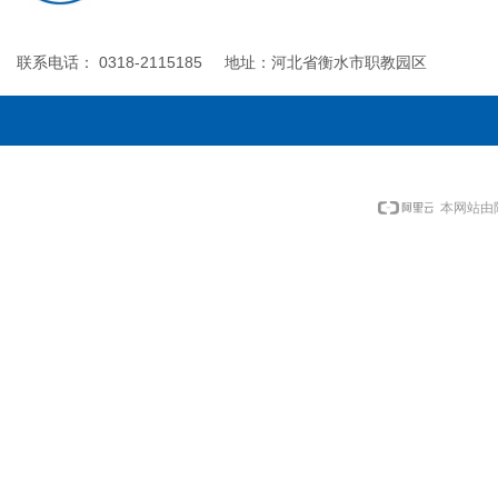
联系电话： 0318-2115185 地址：河北省衡水市职教园区
本网站由